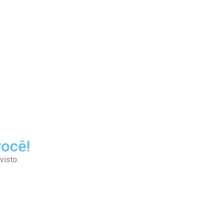
você!
visto.